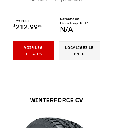
Garantie de
Prix PDSF
kilométrage limité
$
ea
212.99
N/A
VOIR LES
LOCALISEZ LE
DÉTAILS
PNEU
WINTERFORCE CV