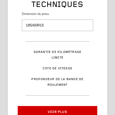
TECHNIQUES
Dimension du pneu
Dimension du pneu
Description du service
Plage de charge
GARANTIE DE KILOMÉTRAGE
LIMITÉ
Cote de vitesse
COTE DE VITESSE
Style des flancs latéraux
PROFONDEUR DE LA BANDE DE
ROULEMENT
Numéro d’article
Largeur de jante approuvée
VOIR PLUS