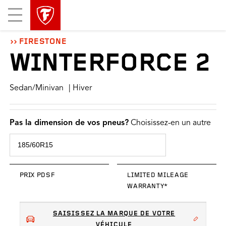
sauter
header
Mobile
la
skipped
Menu
navigation
principale
FIRESTONE
WINTERFORCE 2
Sedan/Minivan
| Hiver
Pas la dimension de vos pneus?
Choisissez-en un autre
PRIX PDSF
LIMITED MILEAGE
WARRANTY*
SAISISSEZ LA MARQUE DE VOTRE
VÉHICULE