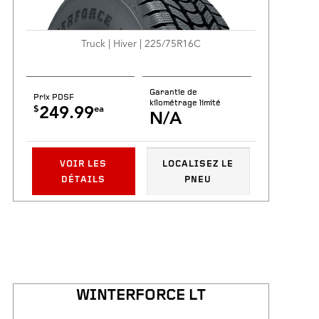
Truck | Hiver | 225/75R16C
Garantie de
Prix PDSF
kilométrage limité
$
ea
249.99
N/A
VOIR LES
LOCALISEZ LE
DÉTAILS
PNEU
WINTERFORCE LT